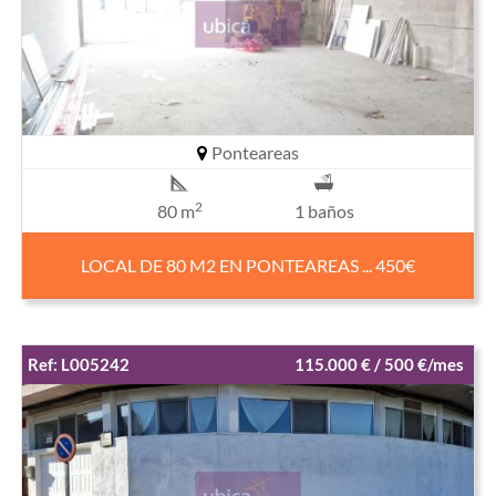
Ponteareas
2
80 m
1 baños
LOCAL DE 80 M2 EN PONTEAREAS ... 450€
Ref: L005242
115.000 € / 500 €/mes