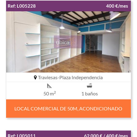
Ref: L005228
400 €/mes
Traviesas-Plaza Independencia
2
50 m
1 baños
LOCAL COMERCIAL DE 50M, ACONDICIONADO
Ref: L005011
62.000 € / 400 €/mes