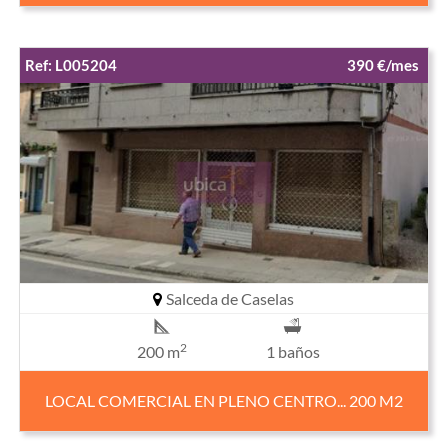
Ref: L005204
390 €/mes
Salceda de Caselas
2
200 m
1 baños
LOCAL COMERCIAL EN PLENO CENTRO... 200 M2