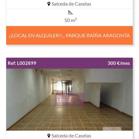
Salceda de Caselas
2
50 m
¡¡LOCAL EN ALQUILER!!... PARQUE RAÍÑA ARAGONTA
Ref: L002899
300 €/mes
Salceda de Caselas