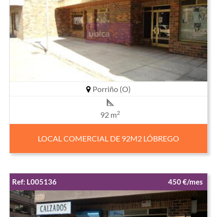
Porriño (O)
2
92 m
LOCAL COMERCIAL DE 92M2 LÓBREGO
Ref: L005136
450 €/mes