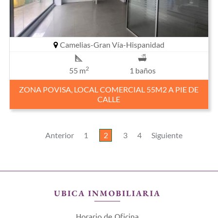
Camelias-Gran Vía-Hispanidad
2
55 m
1 baños
ZONA POVISA, LOCAL COMERCIAL 55M2 A PIE DE
CALLE
Anterior
1
2
3
4
Siguiente
UBICA INMOBILIARIA
Horario de Oficina