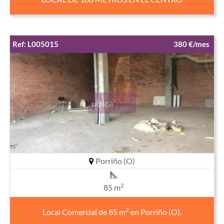
Ref: L005015
380 €/mes
Porriño (O)
2
85 m
2
Local Comercial de 85 m
en Porriño (O).