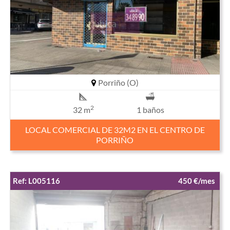
Porriño (O)
2
32 m
1 baños
LOCAL COMERCIAL DE 32M2 EN EL CENTRO DE
PORRIÑO
Ref: L005116
450 €/mes