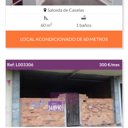
Salceda de Caselas
2
60 m
1 baños
LOCAL ACONDICIONADO DE 60 METROS
Ref: L003306
300 €/mes