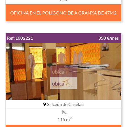
OFICINA EN EL POLÍGONO DE A GRANXA DE 47M2
Ref: L002221
350 €/mes
Salceda de Caselas
2
115 m