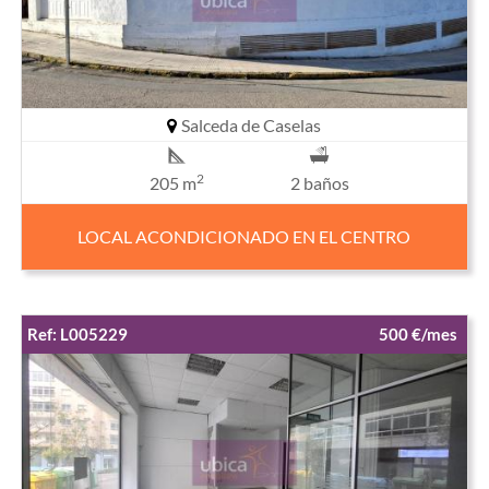
Salceda de Caselas
2
205 m
2 baños
LOCAL ACONDICIONADO EN EL CENTRO
Ref: L005229
500 €/mes