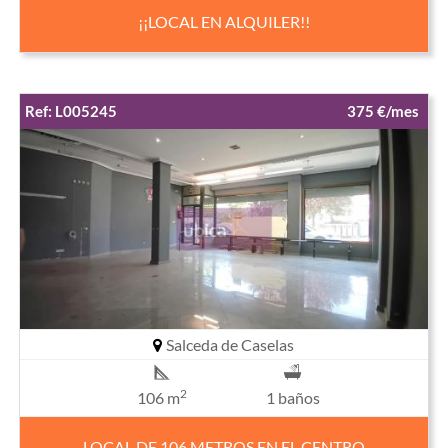
¡¡LOCAL EN ALQUILER!!
Ref: L005245
375 €/mes
Salceda de Caselas
2
106 m
1 baños
LOCAL DE 106 METROS EN EL CENTRO