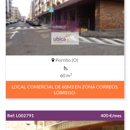
Porriño (O)
2
60 m
LOCAL COMERCIAL DE 60M2 EN ZONA CORREOS.
LÓBREGO.
Ref: L002791
400 €/mes