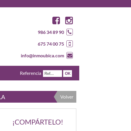
986 34 89 90
675 74 00 75
info@inmoubica.com
Referencia
LA
Volver
¡COMPÁRTELO!