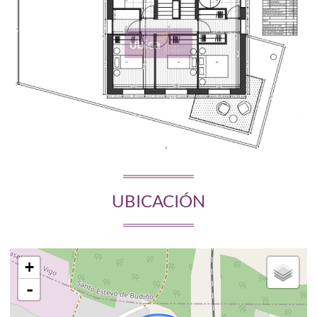
UBICACIÓN
+
-