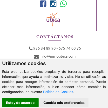
CONTÁCTANOS
986 34 89 90
675 74 00 75
-
info@inmoubica.com
Utilizamos cookies
Av Domingo Bueno Nº 2, 36400 O Porriño
Praza do concello Nº 8, 36470 Salceda de Caselas
Esta web utiliza cookies propias y de terceros para recopilar
información que ayuda a optimizar su visita. No se utilizarán las
cookies para recoger información de carácter personal. Puede
obtener más información, o bien conocer cómo cambiar la
ClickViviendas
configuración, en nuestra
Política de Cookies
.
© 2026 - Ubica Inmobiliaria
Estoy de acuerdo
Cambia mis preferencias
Aviso Legal