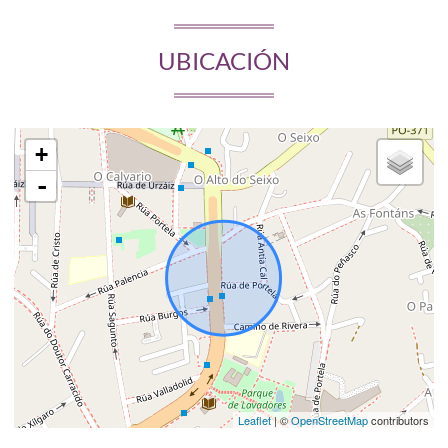
UBICACIÓN
+
-
Leaflet
| ©
OpenStreetMap
contributors