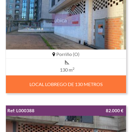
Porriño (O)
2
130 m
LOCAL LOBREGO DE 130 METROS
Ref: L000388
82.000 €