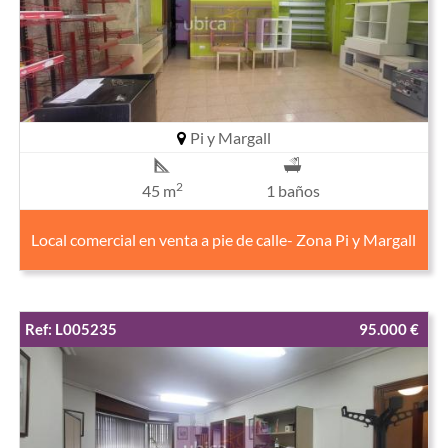
Pi y Margall
2
45 m
1 baños
Local comercial en venta a pie de calle- Zona Pi y Margall
Ref: L005235
95.000 €