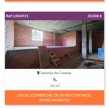
Ref: L004931
30.000 €
Salceda de Caselas
2
65 m
LOCAL COMERCIAL DE 65 M2 CON FACIL
APARCAMIENTO