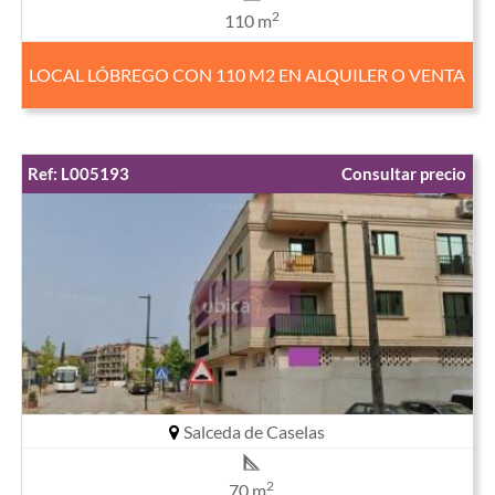
2
110 m
LOCAL LÓBREGO CON 110 M2 EN ALQUILER O VENTA
Ref: L005193
Consultar precio
Salceda de Caselas
2
70 m