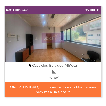
Ref: L005249
35.000 €
Castrelos-Balaídos-Miñoca
2
26 m
OPORTUNIDAD, Oficina en venta en La Florida, muy
próxima a Balaídos!!!