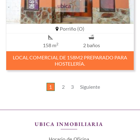
Porriño (O)
2
158 m
2 baños
LOCAL COMERCIAL DE 158M2 PREPARADO PARA
HOSTELERÍA.
1
2
3
Siguiente
UBICA INMOBILIARIA
Horario de Oficina