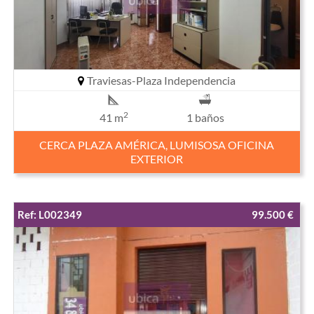
Traviesas-Plaza Independencia
2
41 m
1 baños
CERCA PLAZA AMÉRICA, LUMISOSA OFICINA
EXTERIOR
Ref: L002349
99.500 €