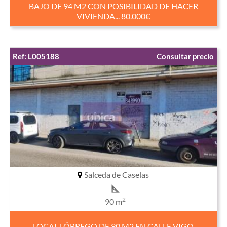
BAJO DE 94 M2 CON POSIBILIDAD DE HACER
VIVIENDA... 80.000€
Ref: L005188
Consultar precio
Salceda de Caselas
2
90 m
LOCAL LÓBREGO DE 90 M2 EN CALLE VIGO