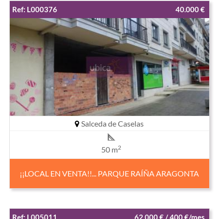
Ref: L000376
40.000 €
Salceda de Caselas
2
50 m
¡¡LOCAL EN VENTA!!... PARQUE RAÍÑA ARAGONTA
Ref: L005011
62.000 € / 400 €/mes