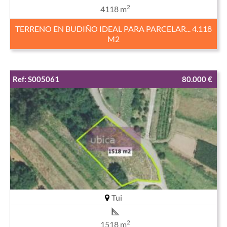
2
4118 m
TERRENO EN BUDIÑO IDEAL PARA PARCELAR... 4.118
M2
Ref: S005061
80.000 €
Tui
2
1518 m