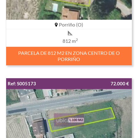
Porriño (O)
2
812 m
PARCELA DE 812 M2 EN ZONA CENTRO DE O
PORRIÑO
Ref: S005173
72.000 €