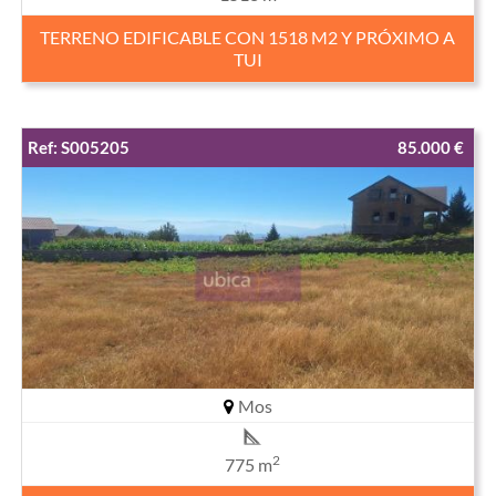
TERRENO EDIFICABLE CON 1518 M2 Y PRÓXIMO A
TUI
Ref: S005205
85.000 €
Mos
2
775 m