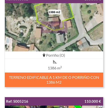
Porriño (O)
2
1386 m
TERRENO EDIFICABLE A 1 KM DE O PORRIÑO CON
1386 M2
Ref: S005216
110.000 €