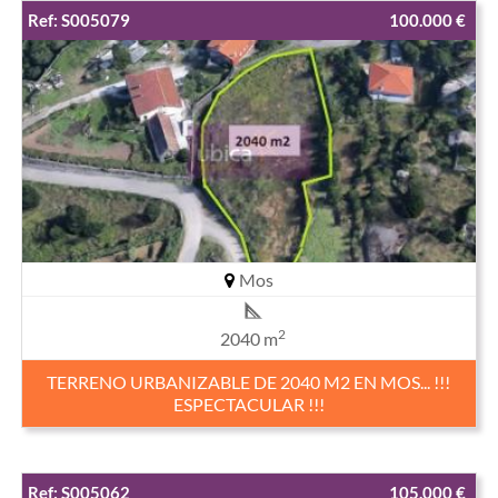
Ref: S005079
100.000 €
Mos
2
2040 m
TERRENO URBANIZABLE DE 2040 M2 EN MOS... !!!
ESPECTACULAR !!!
Ref: S005062
105.000 €