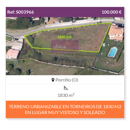
Ref: S003966
100.000 €
Porriño (O)
2
1830 m
TERRENO URBANIZABLE EN TORNEIROS DE 1830 M2
EN LUGAR MUY VISTOSO Y SOLEADO