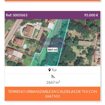
Ref: S005063
95.000 €
Tui
2
2667 m
TERRENO URBANIZABLE EN CALDELAS DE TUI CON
2667 M2