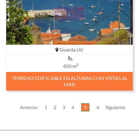
Guarda (A)
2
450 m
TERRENO EDIFICABLE EN ALTURAS CON VISTAS AL
MAR
Anterior
1
2
3
4
5
6
Siguiente